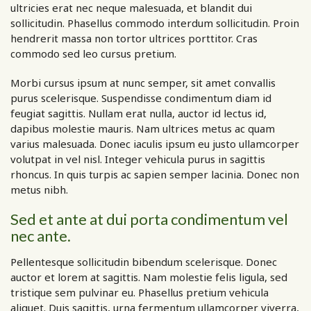
ultricies erat nec neque malesuada, et blandit dui
sollicitudin. Phasellus commodo interdum sollicitudin. Proin
hendrerit massa non tortor ultrices porttitor. Cras
commodo sed leo cursus pretium.
Morbi cursus ipsum at nunc semper, sit amet convallis
purus scelerisque. Suspendisse condimentum diam id
feugiat sagittis. Nullam erat nulla, auctor id lectus id,
dapibus molestie mauris. Nam ultrices metus ac quam
varius malesuada. Donec iaculis ipsum eu justo ullamcorper
volutpat in vel nisl. Integer vehicula purus in sagittis
rhoncus. In quis turpis ac sapien semper lacinia. Donec non
metus nibh.
Sed et ante at dui porta condimentum vel
nec ante.
Pellentesque sollicitudin bibendum scelerisque. Donec
auctor et lorem at sagittis. Nam molestie felis ligula, sed
tristique sem pulvinar eu. Phasellus pretium vehicula
aliquet. Duis sagittis, urna fermentum ullamcorper viverra,