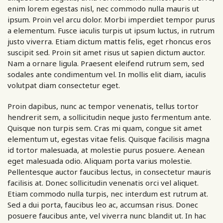
enim lorem egestas nisl, nec commodo nulla mauris ut
ipsum. Proin vel arcu dolor. Morbi imperdiet tempor purus
a elementum. Fusce iaculis turpis ut ipsum luctus, in rutrum
justo viverra. Etiam dictum mattis felis, eget rhoncus eros
suscipit sed. Proin sit amet risus ut sapien dictum auctor.
Nam a ornare ligula. Praesent eleifend rutrum sem, sed
sodales ante condimentum vel. In mollis elit diam, iaculis
volutpat diam consectetur eget.
Proin dapibus, nunc ac tempor venenatis, tellus tortor
hendrerit sem, a sollicitudin neque justo fermentum ante.
Quisque non turpis sem. Cras mi quam, congue sit amet
elementum ut, egestas vitae felis. Quisque facilisis magna
id tortor malesuada, at molestie purus posuere. Aenean
eget malesuada odio. Aliquam porta varius molestie.
Pellentesque auctor faucibus lectus, in consectetur mauris
facilisis at. Donec sollicitudin venenatis orci vel aliquet.
Etiam commodo nulla turpis, nec interdum est rutrum at.
Sed a dui porta, faucibus leo ac, accumsan risus. Donec
posuere faucibus ante, vel viverra nunc blandit ut. In hac